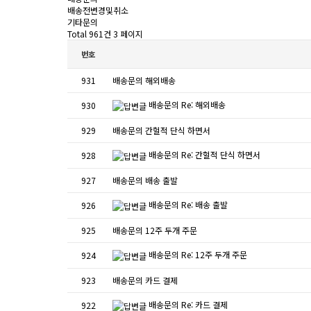
배송전변경및취소
기타문의
Total 961건
3 페이지
번호
931
배송문의
해외배송
배송문의
Re: 해외배송
930
929
배송문의
간헐적 단식 하면서
배송문의
Re: 간헐적 단식 하면서
928
927
배송문의
배송 출발
배송문의
Re: 배송 출발
926
925
배송문의
12주 두개 주문
배송문의
Re: 12주 두개 주문
924
923
배송문의
카드 결제
배송문의
Re: 카드 결제
922