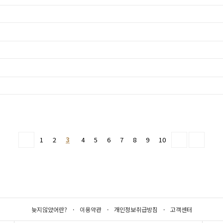
1
2
3
4
5
6
7
8
9
10
늦지않았어란?
·
이용약관
·
개인정보취급방침
·
고객센터