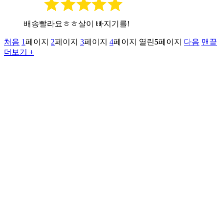
배송빨라요ㅎㅎ살이 빠지기를!
처음
1
페이지
2
페이지
3
페이지
4
페이지
열린
5
페이지
다음
맨끝
더보기 +