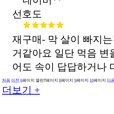
네이버**
선호도
재구매- 막 살이 빠지
거같아요 일단 먹음 변
어도 속이 답답하거나
처음
이전
6
페이지
열린
7
페이지
8
페이지
9
페이지
10
페이지
다
더보기 +