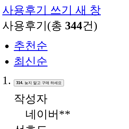
사용후기 쓰기
새 창
사용후기(총
344
건)
추천순
최신순
314.
늦지 말고 구매 하세요
작성자
네이버**